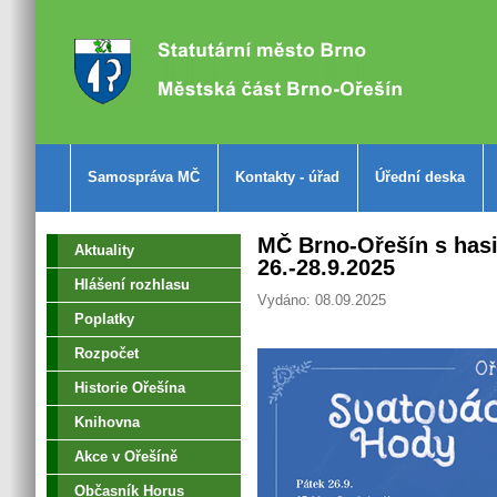
Samospráva MČ
Kontakty - úřad
Úřední deska
MČ Brno-Ořešín s hasi
Aktuality
26.-28.9.2025
Hlášení rozhlasu
Vydáno: 08.09.2025
Poplatky
Rozpočet
Historie Ořešína
Knihovna
Akce v Ořešíně
Občasník Horus