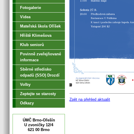
Fotogalerie
Videa
Mateřská škola Oříšek
Hřiště Klimešova
Klub seniorů
Povinně zveřejňované
informace
Sběrné středisko
odpadů (SSO) Drozdí
Volby
Zeptejte se starosty
Zpět na přehled aktualit
Odkazy
ÚMČ Brno-Ořešín
U zvoničky 12/4
621 00 Brno