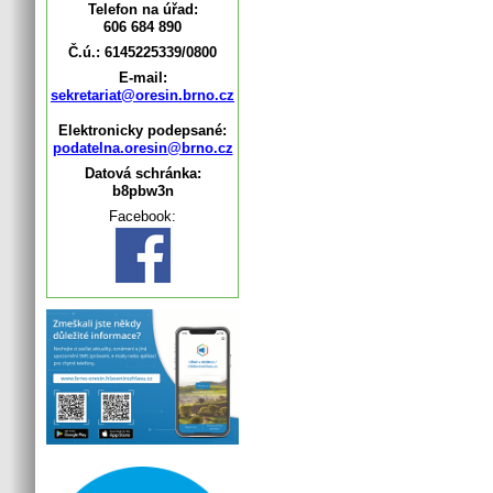
Telefon na úřad:
606 684 890
Č.ú.: 6145225339/0800
E-mail:
sekretariat@oresin.brno.cz
Elektronicky podepsané:
podatelna.oresin@brno.cz
Datová schránka:
b8pbw3n
Facebook: