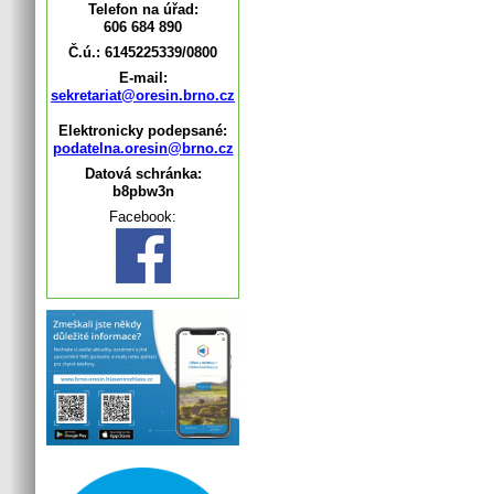
Telefon na úřad:
606 684 890
Č.ú.: 6145225339/0800
E-mail:
sekretariat@oresin.brno.cz
Elektronicky podepsané:
podatelna.oresin@brno.cz
Datová schránka:
b8pbw3n
Facebook: