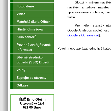
Slouží k měření návště
Fotogalerie
návštěv a zdroje návštěv 
zpracováváme souhrnně, bez p
Videa
webu.
Mateřská škola Oříšek
Pro měření statistik n
Hřiště Klimešova
Google Analytics společnosti
Google
a
Ochrana dat
).
Klub seniorů
Povinně zveřejňované
Povolit nebo zakázat jednotlivé kate
informace
Sběrné středisko
odpadů (SSO) Drozdí
Volby
Zeptejte se starosty
Odkazy
ÚMČ Brno-Ořešín
U zvoničky 12/4
621 00 Brno