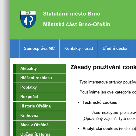
Samospráva MČ
Kontakty - úřad
Úřední deska
Zásady používání cook
Aktuality
Hlášení rozhlasu
Tyto internetové stránky použív
Poplatky
Používáme jen dvě kategorie co
Rozpočet
Technické cookies
Historie Ořešína
Jsou nezbytné pro správ
Knihovna
„Oprávněný zájem“. Tyto cooki
Akce v Ořešíně
Analytické cookies
(volitelné)
Občasník Horus