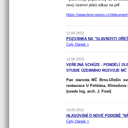
nový územní plán) odkaz na pdf
https://www.brno-oresin.cz/dokum
12.06.2023
POZVÁNKA NA "SLAVNOSTI OŘEŠÍ
Celý článek >
12.06.2023
VEŘEJNÁ SCHŮZE - PONDĚLÍ 19.0
STUDIE ÚZEMNÍHO ROZVOJE MČ
Pan starosta MČ Brno-Ořešín sv
restaurace U Pelikána, Klimešova
(uvede Ing. arch. J. Fixel)
19.05.2023
HLASOVÁNÍ O NOVÉ PODOBĚ "NÁ
Celý článek >