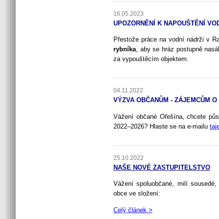
16.05.2023
UPOZORNĚNÍ K NAPOUŠTĚNÍ VOD
Přestože práce na vodní nádrži v Ra
rybníka
, aby se hráz postupně nasál
za vypouštěcím objektem.
04.11.2022
VÝZVA OBČANŮM - ZÁJEMCŮM O 
Vážení občané Ořešína, chcete pů
2022–2026? Hlaste se na e-mailu
taj
25.10.2022
NAŠE NOVÉ ZASTUPITELSTVO
Vážení spoluobčané, milí sousedé,
obce ve složení:
Celý článek >