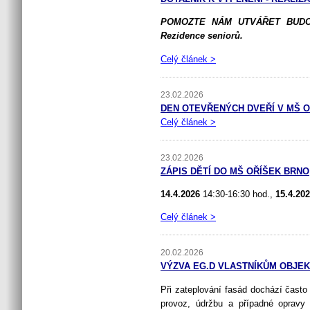
POMOZTE NÁM UTVÁŘET BUD
Rezidence seniorů.
Celý článek >
23.02.2026
DEN OTEVŘENÝCH DVEŘÍ V MŠ OŘÍŠ
Celý článek >
23.02.2026
ZÁPIS DĚTÍ DO MŠ OŘÍŠEK BRNO
14.4.2026
14:30-16:30 hod.,
15.4.20
Celý článek >
20.02.2026
VÝZVA EG.D VLASTNÍKŮM OBJEK
Při zateplování fasád dochází čast
provoz, údržbu a případné opravy 