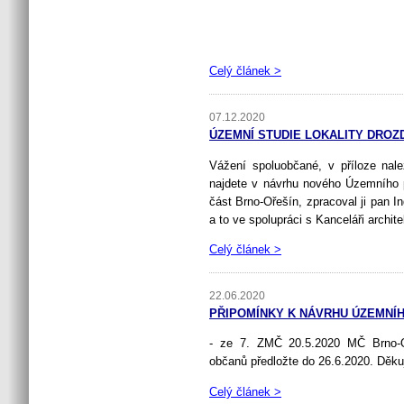
Celý článek >
07.12.2020
ÚZEMNÍ STUDIE LOKALITY DROZ
Vážení spoluobčané, v příloze nale
najdete v návrhu nového Územního 
část Brno-Ořešín, zpracoval ji pan I
a to ve spolupráci s Kanceláři archit
Celý článek >
22.06.2020
PŘIPOMÍNKY K NÁVRHU ÚZEMNÍ
- ze 7. ZMČ 20.5.2020 MČ Brno-O
občanů předložte do 26.6.2020. Děk
Celý článek >