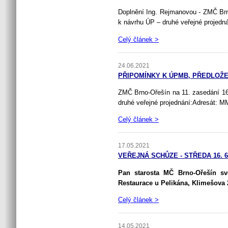
Doplnění Ing. Rejmanovou - ZMČ Brno
k návrhu ÚP – druhé veřejné projed
Celý článek >
24.06.2021
PŘIPOMÍNKY K ÚPMB, PŘEDLOŽ
ZMČ Brno-Ořešín na 11. zasedání 16.
druhé veřejné projednání:Adresát: M
Celý článek >
17.05.2021
VEŘEJNÁ SCHŮZE - STŘEDA 16. 6.
Pan starosta MČ Brno-Ořešín sv
Restaurace u Pelikána, Klimešova 
Celý článek >
14.05.2021