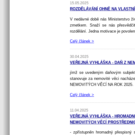
15.05.2025
ROZDĚLÁVÁNÍ OHNĚ NA VLASTNÍ
V nedávné době nás Ministerstvo živ
zmetkem. Snaží se nás přesvědčit,
rozdělání. Jedna motivace je povolena
Celý článek >
30.04.2025
VEŘEJNÁ VYHLÁŠKA - DAŇ Z NEM
jímž se uvedeným daňovým subjekt
stanovuje za nemovité věci nacház
NEMOVITÝCH VĚCÍ NA ROK 2025.
Celý článek >
11.04.2025
VEŘEJNÁ VYHLÁŠKA - HROMADNÉ
NEMOVITÝCH VĚCÍ PROSTŘEDNIC
- zpřístupněn hromadný přespisný 