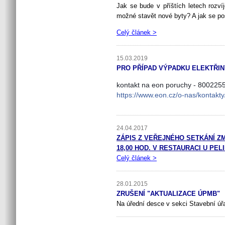
Jak se bude v příštích letech roz
možné stavět nové byty? A jak se pos
Celý článek >
15.03.2019
PRO PŘÍPAD VÝPADKU ELEKTŘIN
kontakt na eon poruchy - 800225
https://www.eon.cz/o-nas/kontakt
24.04.2017
ZÁPIS Z VEŘEJNÉHO SETKÁNÍ ZM
18,00 HOD. V RESTAURACI U PEL
Celý článek >
28.01.2015
ZRUŠENÍ "AKTUALIZACE ÚPMB"
Na úřední desce v sekci Stavební ú