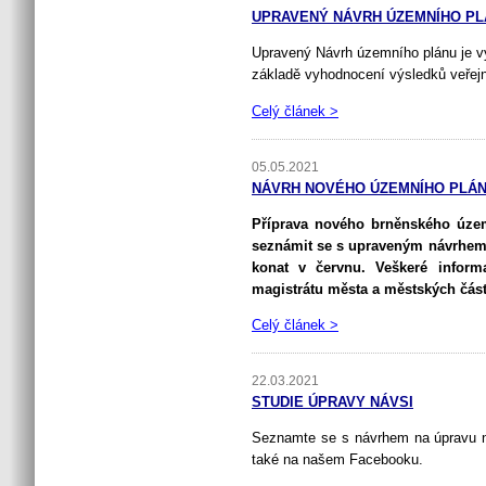
UPRAVENÝ NÁVRH ÚZEMNÍHO PL
Upravený Návrh územního plánu je v
základě vyhodnocení výsledků veřejn
Celý článek >
05.05.2021
NÁVRH NOVÉHO ÚZEMNÍHO PLÁN
Příprava nového brněnského územ
seznámit se s upraveným návrhem.
konat v červnu. Veškeré infor
magistrátu města a městských část
Celý článek >
22.03.2021
STUDIE ÚPRAVY NÁVSI
Seznamte se s návrhem na úpravu na
také na našem Facebooku.