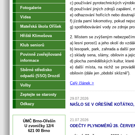
c) používání pyrotechnických výrobk
Fotogalerie
d) používání jiných zdrojů zapálení, n
e) odhazování hořících nebo doutnaj
Videa
f) jízda parní lokomotivy, pokud nej
Mateřská škola Oříšek
g) spotřebovávání vody ze zdroje pr
Hřiště Klimešova
2. Místem se zvýšeným nebezpečím v
a) lesní porost1 a jeho okolí do vzdá
Klub seniorů
b) lesopark, park, zahrada a další po
Povinně zveřejňované
c) sklady sena, slámy, obilovin a jeji
informace
d) plocha zemědělských kultur, kter
e) další místa, na nichž se provádě
Sběrné středisko
obilovin (dále jen „období sklizně“).
odpadů (SSO) Drozdí
Celý článek >
Volby
Zeptejte se starosty
29.07.2026
Odkazy
NAŠLO SE V OŘEŠÍNĚ KOŤÁTKO, 
21.07.2026
ÚMČ Brno-Ořešín
U zvoničky 12/4
ODEČTY PLYNOMĚRŮ 28. ČERVEN
621 00 Brno