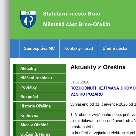
Samospráva MČ
Kontakty - úřad
Úřední deska
Aktuality z Ořešína
Aktuality
Hlášení rozhlasu
31.07.2026
Poplatky
ROZHODNUTÍ HEJTMANA JIHOMOR
VZNIKU POŽÁRU
Rozpočet
vyhlášeno od 31. července 2026 od 1
Historie Ořešína
1. V období zvýšeného nebezpečí vz
Knihovna
a) rozdělávání nebo udržovaní otevř
Akce v Ořešíně
prostranství),
b) kouření (s výjimkou elektronických
Občasník Horus