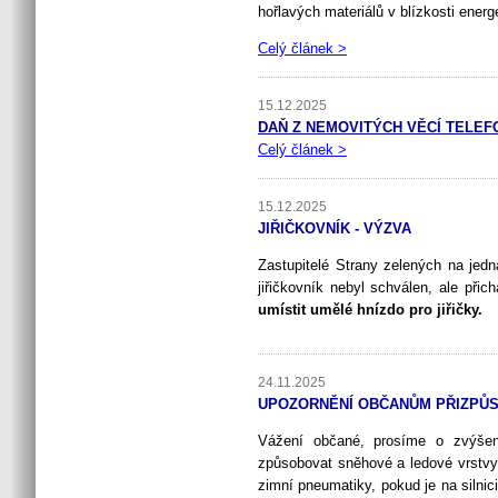
hořlavých materiálů v blízkosti energ
Celý článek >
15.12.2025
DAŇ Z NEMOVITÝCH VĚCÍ TELEF
Celý článek >
15.12.2025
JIŘIČKOVNÍK - VÝZVA
Zastupitelé Strany zelených na jedná
jiřičkovník nebyl schválen, ale přic
umístit umělé hnízdo pro jiřičky.
24.11.2025
UPOZORNĚNÍ OBČANŮM PŘIZPŮS
Vážení občané, prosíme o zvýšeno
způsobovat sněhové a ledové vrstvy 
zimní pneumatiky, pokud je na silnic