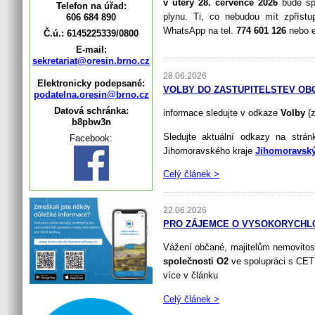
v úterý 28. července 2026
bude spo
Telefon na úřad:
plynu. Ti, co nebudou mít zpřístu
606 684 890
WhatsApp na tel.
774 601 126
nebo 
Č.ú.: 6145225339/0800
E-mail:
sekretariat@oresin.brno.cz
28.06.2026
Elektronicky podepsané:
VOLBY DO ZASTUPITELSTEV OBCÍ
podatelna.oresin@brno.cz
Datová schránka:
informace sledujte v odkaze
Volby
(z
b8pbw3n
Sledujte aktuální odkazy na st
Facebook:
Jihomoravského kraje
Jihomoravský
Celý článek >
22.06.2026
PRO ZÁJEMCE O VYSOKORYCHLO
Vážení občané, majitelům nemovitos
společnosti O2
ve spolupráci s CETI
více v článku
Celý článek >